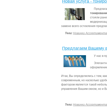
Новая услуга - тонир
Предлага
тонирован
стояли ран
модернизаци
замене всего остекления предла
Теги:
Новинки Ассортимента
Предлагаем Вашему 
У нас в 
Элегантн
оформление 
Итак, Вы определились с тем, ка
современным, но насколько удоб
фактором является такой небольш
управления Вашим окном, но и В
Теги:
Новинки Ассортимента