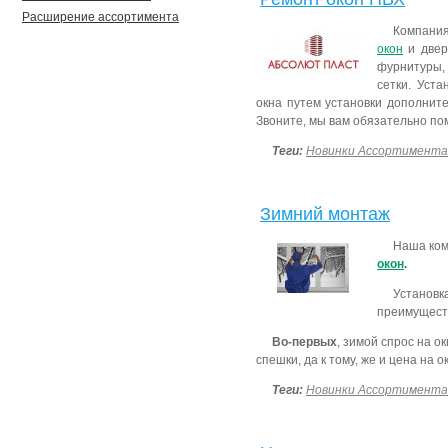
Расширение ассортимента
Компания
окон
и двер
фурнитуры,
сетки. Уста
окна путем установки дополнит
Звоните, мы вам обязательно по
Теги:
Новинки Ассортимента
Зимний монтаж
Наша ком
окон
.
Установк
преимущест
Во-первых
, зимой спрос на о
спешки, да к тому, же и цена на 
Теги:
Новинки Ассортимента