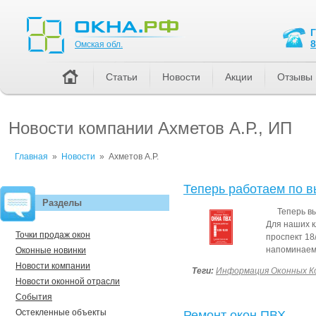
Омская обл.
8
Омская обл.
Статьи
Новости
Акции
Отзывы
Новости компании Ахметов А.Р., ИП
Главная
»
Новости
»
Ахметов А.Р.
Теперь работаем по 
Разделы
Теперь в
Для наших к
Точки продаж окон
проспект 18
напоминаем,
Оконные новинки
Новости компании
Теги:
Информация Оконных К
Новости оконной отрасли
События
Остекленные объекты
Ремонт окон ПВХ