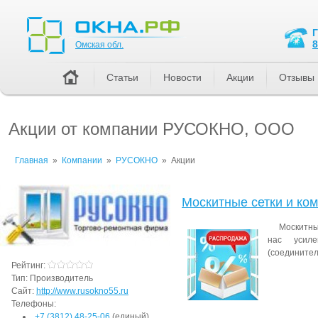
Омская обл.
8
Омская обл.
Статьи
Новости
Акции
Отзывы
Акции от компании РУСОКНО, ООО
Главная
»
Компании
»
РУСОКНО
»
Акции
Москитные сетки и ко
Москитны
нас усиле
(соединител
Рейтинг:
Тип:
Производитель
Сайт:
http://www.rusokno55.ru
Телефоны:
+7 (3812) 48-25-06
(единый)