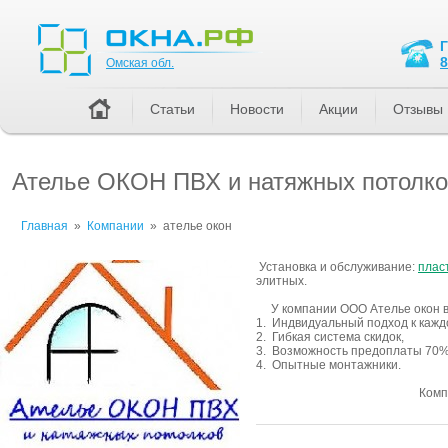
Омская обл.
8
Омская обл.
Статьи
Новости
Акции
Отзывы
Ателье ОКОН ПВХ и натяжных потолко
Главная
»
Компании
»
ателье окон
Установка и обслуживание:
плас
элитных.
У компании ООО Ателье окон в
1. Индвидуальный подход к кажд
2. Гибкая система скидок,
3. Возможность предоплаты 70% 
4. Опытные монтажники.
Компан