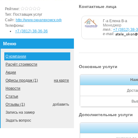
Контактные лица
Рейтинг:
Тип:
Поставщик услуг
Сайт:
http://www.окнапвхомск.рф
Г-а Елена В-а
Менеджер
Телефоны:
тел.:
+7 (3812) 38-
+7 (3812) 38-36-36
e-mail:
Меню
О компании
Расчёт стоимости
Основные услуги
Акции
Наи
Офисы продаж (1)
на карте
Новости
Доста
Статьи
Выв
Отзывы (1)
добавить
Запись на замер
Дополнительные услуги
Задать вопрос