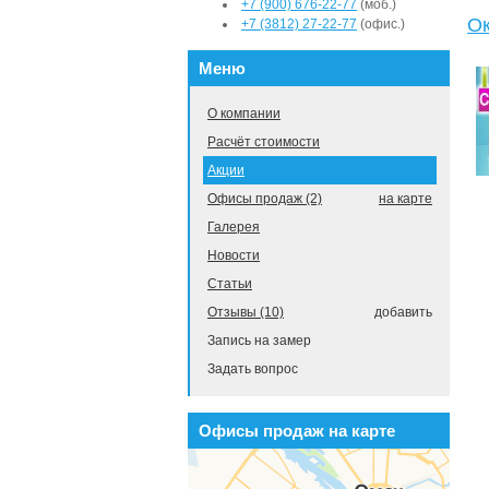
+7 (900) 676-22-77
(моб.)
Ок
+7 (3812) 27-22-77
(офис.)
Меню
О компании
Расчёт стоимости
Акции
Офисы продаж (2)
на карте
Галерея
Новости
Статьи
Отзывы (10)
добавить
Запись на замер
Задать вопрос
Офисы продаж на карте