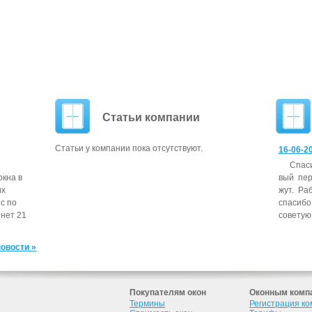
Статьи компании
Статьи у компании пока отсутствуют.
16-06-20
Спа­с
окна в
вый пер­
их
жут. Ра­
с по
спа­сибо
инет 21
со­ветую 
новости »
Покупателям окон
Оконным комп
Термины
Регистрация к