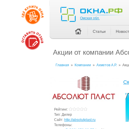
Омская обл.
Омская обл.
Статьи
Новос
Акции от компании Абсо
Главная
»
Компании
»
Ахметов А.Р.
»
Акц
Ск
Рейтинг:
Тип:
Дилер
Сайт:
http://absolutplast.ru
Телефоны: