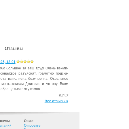
Отзывы
25, 12:01
ибо боль­шое за ваш труд! Очень веж­ли­
со­нал:всё разъ­яс­нят, гра­мот­но подс­ка­
бота вы­пол­не­на бе­зуп­речна. От­дель­ное
 мон­тажни­кам Дмит­рию и Ан­то­ну. Всем
об­ра­щать­ся в эту ком­па...
Юлия
Все отзывы »
аниям
О нас
омпаний
О проекте